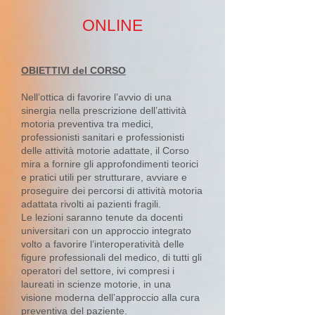
ONLINE
OBIETTIVI del CORSO
Nell’ottica di favorire l’avvio di una
sinergia nella prescrizione dell’attività
motoria preventiva tra medici,
professionisti sanitari e professionisti
delle attività motorie adattate, il Corso
mira a fornire gli approfondimenti teorici
e pratici utili per strutturare, avviare e
proseguire dei percorsi di attività motoria
adattata rivolti ai pazienti fragili.
Le lezioni saranno tenute da docenti
universitari con un approccio integrato
volto a favorire l’interoperatività delle
figure professionali del medico, di tutti gli
operatori del settore, ivi compresi i
laureati in scienze motorie, in una
visione moderna dell’approccio alla cura
preventiva del paziente.