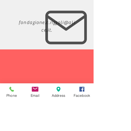
fondazione.c.rizzoli@ali
ce.it
.
Chiama
Phone
Email
Address
Facebook