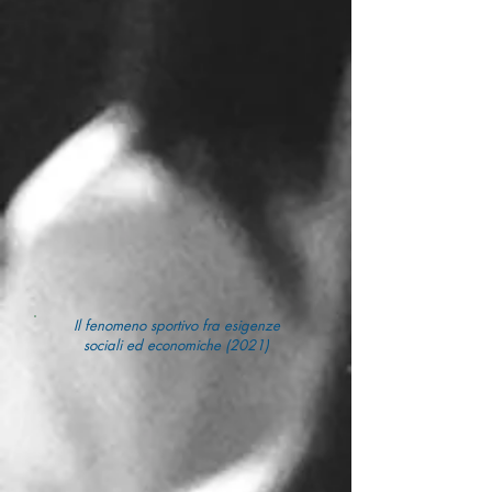
Il fenomeno sportivo fra esigenze
sociali ed economiche (2021)
Intervento Prof. Paruto all'Accademia 