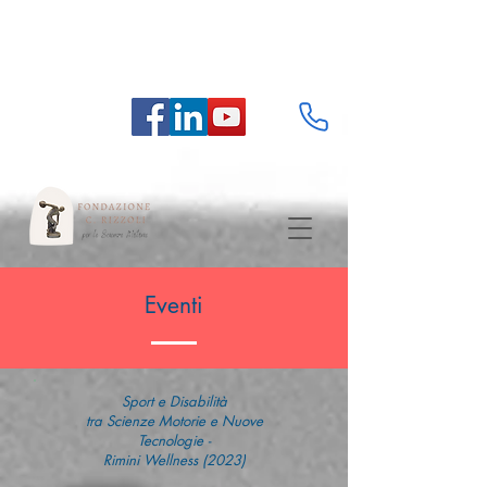
Eventi
Sport e Disabilità
tra Scienze Motorie e Nuove
Tecnologie -
Rimini Wellness (2023)