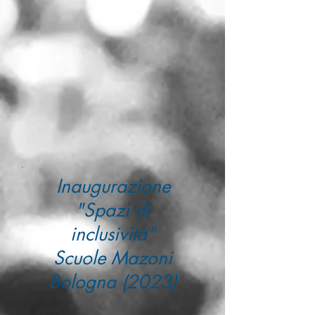
Inaugurazione
"Spazi di
inclusività"
Scuole Mazoni
Bologna (2023)