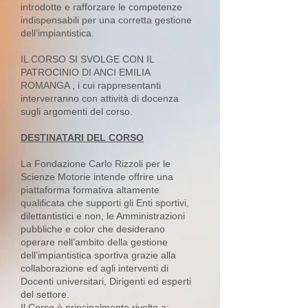
introdotte e rafforzare le competenze
indispensabili per una corretta gestione
dell’impiantistica.
IL CORSO SI SVOLGE CON IL
PATROCINIO DI ANCI EMILIA
ROMANGA , i cui rappresentanti
interverranno con attività di docenza
sugli argomenti del corso.
DESTINATARI DEL CORSO
La Fondazione Carlo Rizzoli per le
Scienze Motorie intende offrire una
piattaforma formativa altamente
qualificata che supporti gli Enti sportivi,
dilettantistici e non, le Amministrazioni
pubbliche e color che desiderano
operare nell’ambito della gestione
dell’impiantistica sportiva grazie alla
collaborazione ed agli interventi di
Docenti universitari, Dirigenti ed esperti
del settore.
Il Corso è principalmente rivolto a: