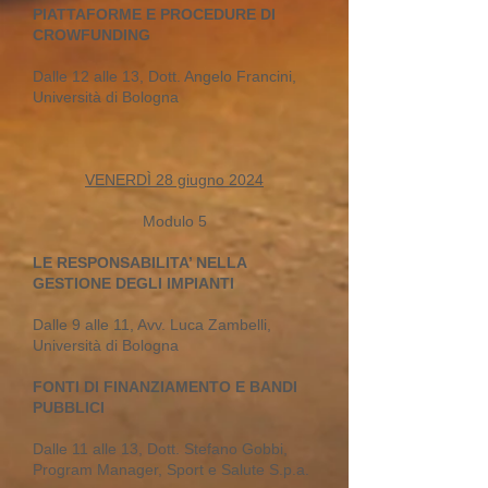
PIATTAFORME E PROCEDURE DI
CROWFUNDING
Dalle 12 alle 13, Dott. Angelo Francini,
Università di Bologna
VENERDÌ 28 giugno 2024
Modulo 5
LE RESPONSABILITA’ NELLA
GESTIONE DEGLI IMPIANTI
Dalle 9 alle 11, Avv. Luca Zambelli,
Università di Bologna
FONTI DI FINANZIAMENTO E BANDI
PUBBLICI
Dalle 11 alle 13, Dott. Stefano Gobbi,
Program Manager, Sport e Salute S.p.a.