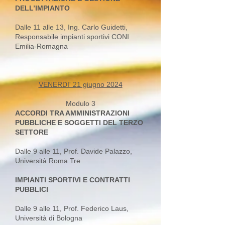
DELL’IMPIANTO
Dalle 11 alle 13, Ing. Carlo Guidetti,
Responsabile impianti sportivi CONI
Emilia-Romagna
VENERDI' 21 giugno 2024
Modulo 3
ACCORDI TRA AMMINISTRAZIONI
PUBBLICHE E SOGGETTI DEL TERZO
SETTORE
Dalle 9 alle 11, Prof. Davide Palazzo,
Università Roma Tre
IMPIANTI SPORTIVI E CONTRATTI
PUBBLICI
Dalle 9 alle 11, Prof. Federico Laus,
Università di Bologna