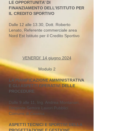
LE OPPORTUNITA’ DI
FINANZIAMENTO DELL’ISTITUTO PER
IL CREDITO SPORTIVO
Dalle 12 alle 13.30, Dott. Roberto
Lenato, Referente commerciale area
Nord Est Istituto per il Credito Sportivo
VENERDI' 14 giugno 2024
Modulo 2
LA PIANIFICAZIONE AMMINISTRATIVA
E GLI ASPETTI OPERATIVI DELLE
PROCEDURE
Dalle 9 alle 11, Ing. Andrea Montanari,
Dirigente Settore Lavori Pubblici
Comune di Cesena
ASPETTI TECNICI E SPORTIVI DELLA
PROGETTAZIONE E GESTIONE